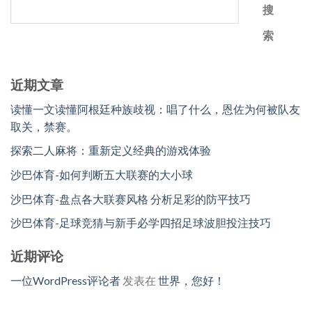
搜
索
近期文章
读懂一文读懂阿根廷种族歧视：唱了什么，恩佐为何被队友
取关，禁赛。
探索二人麻将：重新定义经典的游戏体验
沙巴体育-如何判断五大联赛的大小球
沙巴体育-盘点各大联赛风格 分析足彩的防平技巧
沙巴体育-足球竞猜与新手必学四招足球波胆投注技巧
近期评论
一位WordPress评论者
发表在
世界，您好！