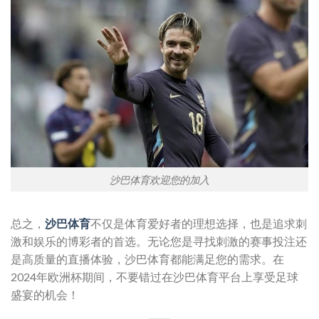
沙巴体育欢迎您的加入
总之，
沙巴体育
不仅是体育爱好者的理想选择，也是追求刺
激和娱乐的博彩者的首选。无论您是寻找刺激的赛事投注还
是高质量的直播体验，沙巴体育都能满足您的需求。在
2024年欧洲杯期间，不要错过在沙巴体育平台上享受足球
盛宴的机会！