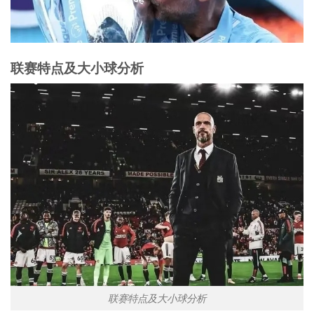
联赛特点及大小球分析
联赛特点及大小球分析