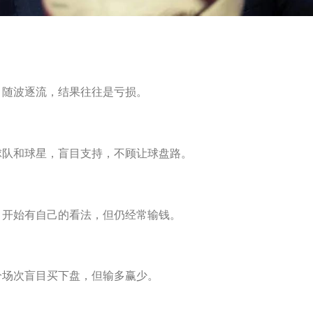
，随波逐流，结果往往是亏损。
球队和球星，盲目支持，不顾让球盘路。
，开始有自己的看法，但仍经常输钱。
分场次盲目买下盘，但输多赢少。