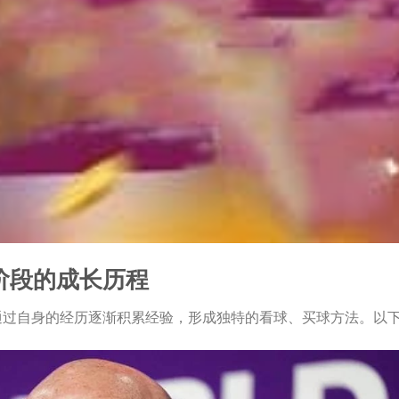
阶段的成长历程
通过自身的经历逐渐积累经验，形成独特的看球、买球方法。以
：