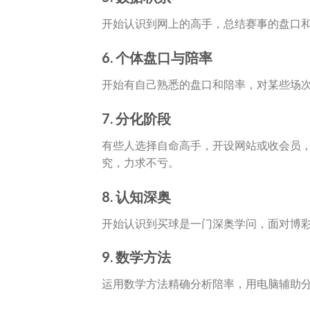
开始认识到网上的高手，总结赛事的盘口
6. 个体盘口与陪率
开始有自己熟悉的盘口和陪率，对某些场
7. 分化阶段
有些人选择自命高手，开设网站或收会员
究，力求不亏。
8. 认知深奥
开始认识到买球是一门深奥学问，面对博
9. 数学方法
运用数学方法精确分析陪率，用电脑辅助分