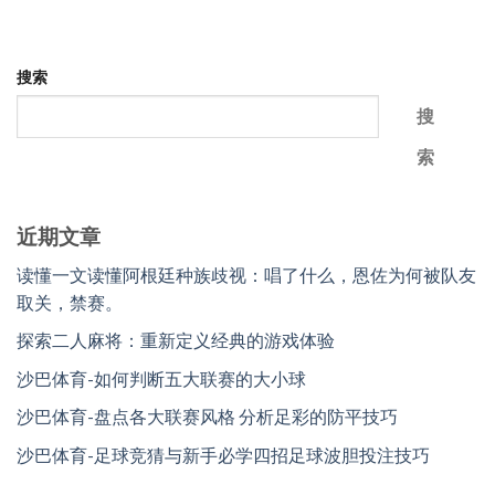
搜索
搜
索
近期文章
读懂一文读懂阿根廷种族歧视：唱了什么，恩佐为何被队友
取关，禁赛。
探索二人麻将：重新定义经典的游戏体验
沙巴体育-如何判断五大联赛的大小球
沙巴体育-盘点各大联赛风格 分析足彩的防平技巧
沙巴体育-足球竞猜与新手必学四招足球波胆投注技巧