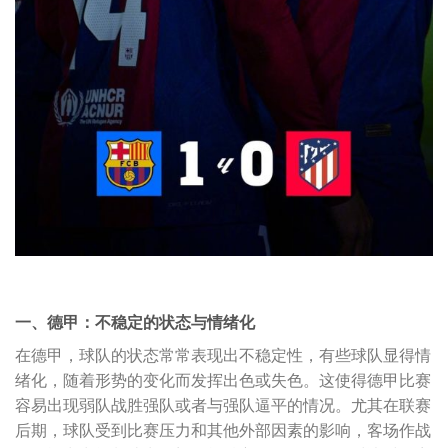
一、德甲：不稳定的状态与情绪化
在德甲，球队的状态常常表现出不稳定性，有些球队显得情
绪化，随着形势的变化而发挥出色或失色。这使得德甲比赛
容易出现弱队战胜强队或者与强队逼平的情况。尤其在联赛
后期，球队受到比赛压力和其他外部因素的影响，客场作战