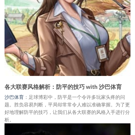
各大联赛风格解析：防平的技巧 with 沙巴体育
沙巴体育
：足球博彩中，防平是一个令许多玩家头疼的问
题。胜负容易判断，平局却常常令人难以准确掌握。为了更
好地理解防平的技巧，让我们从各大联赛的风格入手进行分
析。